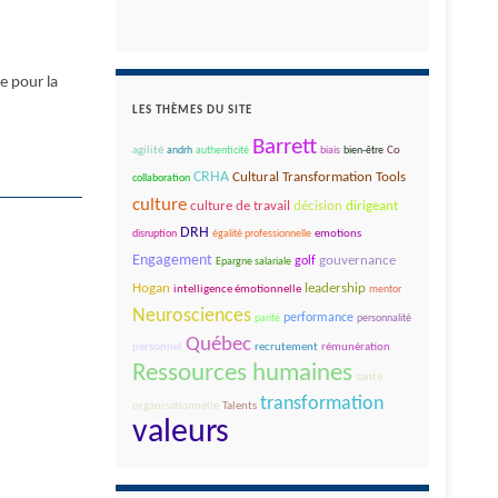
e pour la
LES THÈMES DU SITE
Barrett
agilité
andrh
authenticité
biais
bien-être
Co
CRHA
Cultural Transformation Tools
collaboration
culture
décision
dirigeant
culture de travail
DRH
disruption
égalité professionnelle
emotions
Engagement
gouvernance
golf
Epargne salariale
leadership
Hogan
intelligence émotionnelle
mentor
Neurosciences
performance
parité
personnalité
Québec
personnel
recrutement
rémunération
Ressources humaines
santé
transformation
organisationnelle
Talents
valeurs