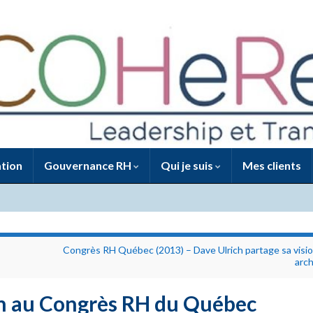
tion
Gouvernance RH
Qui je suis
Mes clients
Congrès RH Québec (2013) – Dave Ulrich partage sa visi
arch
on au Congrès RH du Québec