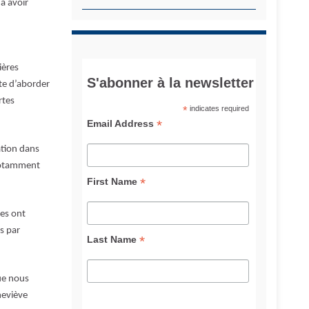
 à avoir
ières
S'abonner à la newsletter
ète d’aborder
rtes
*
indicates required
*
Email Address
ation dans
 notamment
*
First Name
es ont
s par
*
Last Name
ue nous
neviève