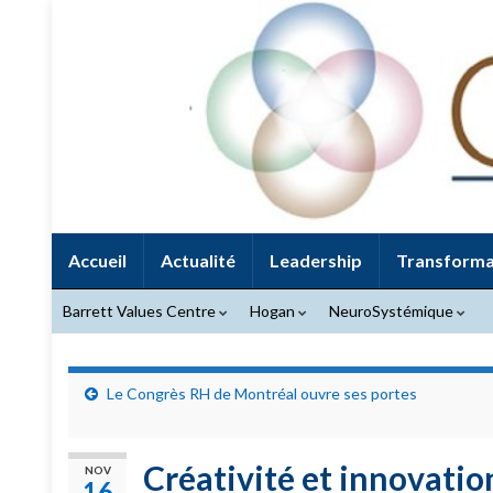
Accueil
Actualité
Leadership
Transforma
Barrett Values Centre
Hogan
NeuroSystémique
Le Congrès RH de Montréal ouvre ses portes
Créativité et innovati
NOV
16