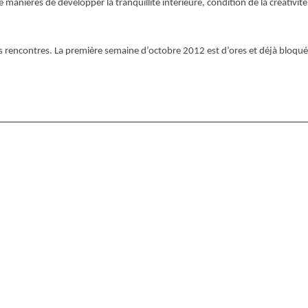
 manières de développer la tranquillité intérieure, condition de la créativité
les rencontres. La première semaine d’octobre 2012 est d’ores et déjà bloqué