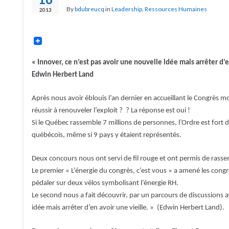
By
bdubreucq
in
Leadership
,
Ressources Humaines
2013
« Innover, ce n’est pas avoir une nouvelle idée mais arrêter d’e
Edwin Herbert Land
Après nous avoir éblouis l’an dernier en accueillant le Congrès 
réussir à renouveler l’exploit ? ? La réponse est oui !
Si le Québec rassemble 7 millions de personnes, l’Ordre est fort
québécois, même si 9 pays y étaient représentés.
Deux concours nous ont servi de fil rouge et ont permis de rassemb
Le premier « L’énergie du congrès, c’est vous » a amené les congr
pédaler sur deux vélos symbolisant l’énergie RH.
Le second nous a fait découvrir, par un parcours de discussions av
idée mais arrêter d’en avoir une vieille. » (Edwin Herbert Land).