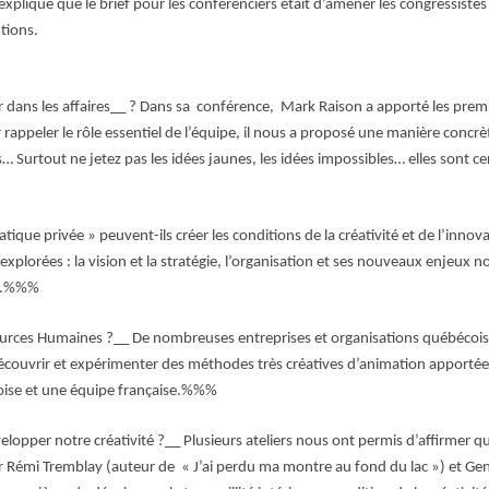
explique que le brief pour les conférenciers était d’amener les congressistes
utions.
er dans les affaires__ ? Dans sa conférence, Mark Raison a apporté les prem
 rappeler le rôle essentiel de l’équipe, il nous a proposé une manière concr
s… Surtout ne jetez pas les idées jaunes, les idées impossibles… elles sont ce
ique privée » peuvent-ils créer les conditions de la créativité et de l’innov
 explorées : la vision et la stratégie, l’organisation et ses nouveaux enjeux
es.%%%
ources Humaines ?__ De nombreuses entreprises et organisations québécois
t découvrir et expérimenter des méthodes très créatives d’animation apportée
coise et une équipe française.%%%
pper notre créativité ?__ Plusieurs ateliers nous ont permis d’affirmer q
r Rémi Tremblay (auteur de « J’ai perdu ma montre au fond du lac ») et Ge