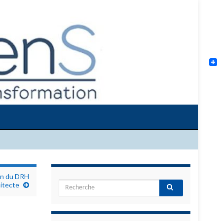
on du DRH
itecte