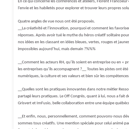
En ce qui concerne les conférences et ateliers, Florent Francoeur 
l’envie et les habiletés pour explorer et trouver leurs propres sol
Quatre angles de vue nous ont été proposés.
__La créativité et l’innovation, pourquoi et comment les favoris
réponses. Après avoir tué le mythe du héros créatif solitaire pour
nos idées en les classant en idées bleues, vertes, rouges et jaune
impossibles aujourd’hui, mais demain ?%%%
__Comment les acteurs RH, qu’ils soient en entreprise ou en « prat
les entreprises qu’ils accompagnent ?__ Toutes les pistes ont été
numériques, la culture et ses valeurs et bien sûr les compétenc
__Quelles sont les pratiques innovantes dans notre métier Ress
partagé leurs pratiques. Le Off Congrès, quant à lui, nous a fai
Grisvert et ImFusio, belle collaboration entre une équipe québé
__Et enfin, nous, personnellement, comment pouvons-nous dévelo
sommes tous créatifs. Une mention spéciale pour celui animé pa