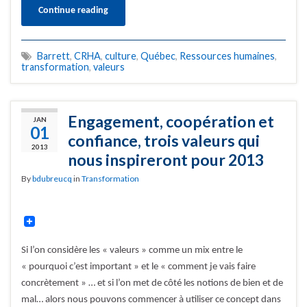
Continue reading
Barrett
,
CRHA
,
culture
,
Québec
,
Ressources humaines
,
transformation
,
valeurs
Engagement, coopération et
JAN
01
confiance, trois valeurs qui
2013
nous inspireront pour 2013
By
bdubreucq
in
Transformation
Si l’on considère les « valeurs » comme un mix entre le
« pourquoi c’est important » et le « comment je vais faire
concrètement » … et si l’on met de côté les notions de bien et de
mal… alors nous pouvons commencer à utiliser ce concept dans