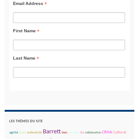
*
Email Address
*
First Name
*
Last Name
LES THÈMES DU SITE
Barrett
CRHA
Cultural
agilité
andrh
authenticité
biais
bien-être
Co
collaboration