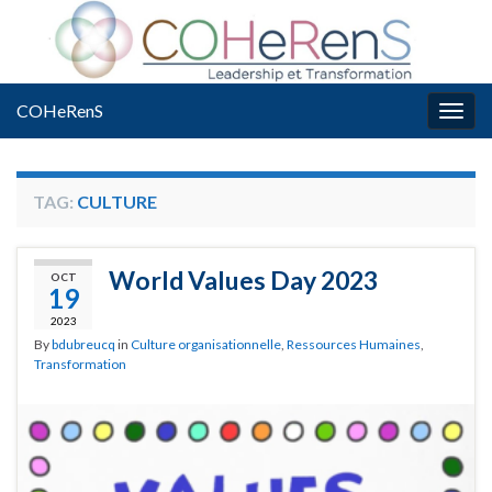
COHeRenS
Togg
navig
TAG:
CULTURE
World Values Day 2023
OCT
19
2023
By
bdubreucq
in
Culture organisationnelle
,
Ressources Humaines
,
Transformation