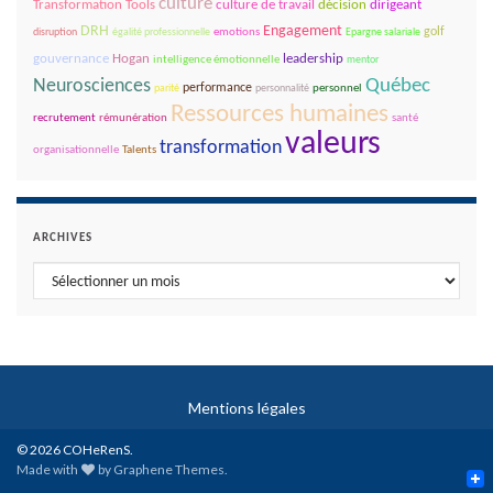
culture
décision
dirigeant
Transformation Tools
culture de travail
DRH
Engagement
golf
disruption
égalité professionnelle
emotions
Epargne salariale
gouvernance
leadership
Hogan
intelligence émotionnelle
mentor
Québec
Neurosciences
performance
parité
personnalité
personnel
Ressources humaines
recrutement
rémunération
santé
valeurs
transformation
organisationnelle
Talents
ARCHIVES
Archives
Mentions légales
© 2026 COHeRenS.
Made with
by
Graphene Themes
.