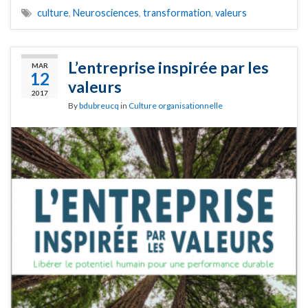
culture
,
Neurosciences
,
transformation
,
valeurs
L’entreprise inspirée par les
MAR
12
valeurs
2017
By
bdubreucq
in
Culture organisationnelle