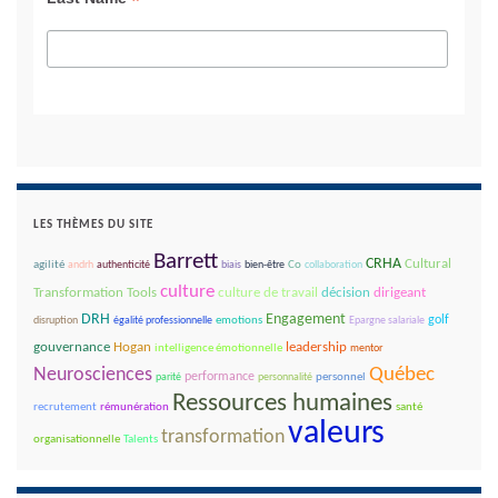
*
LES THÈMES DU SITE
Barrett
CRHA
Cultural
agilité
andrh
authenticité
biais
bien-être
Co
collaboration
culture
décision
dirigeant
Transformation Tools
culture de travail
DRH
Engagement
golf
disruption
égalité professionnelle
emotions
Epargne salariale
gouvernance
leadership
Hogan
intelligence émotionnelle
mentor
Québec
Neurosciences
performance
parité
personnalité
personnel
Ressources humaines
recrutement
rémunération
santé
valeurs
transformation
organisationnelle
Talents