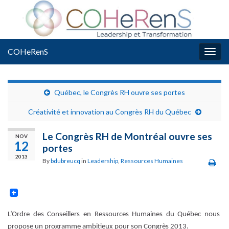
COHeRenS
Togg
navig
Québec, le Congrès RH ouvre ses portes
Créativité et innovation au Congrès RH du Québec
Le Congrès RH de Montréal ouvre ses
NOV
12
portes
2013
By
bdubreucq
in
Leadership
,
Ressources Humaines
L’Ordre des Conseillers en Ressources Humaines du Québec nous
propose un programme ambitieux pour son Congrès 2013.