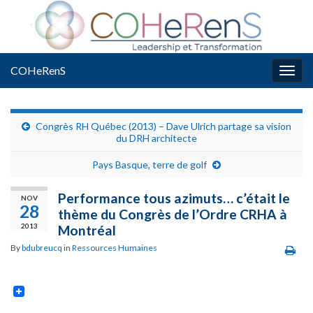
COHeRenS
Togg
navig
Congrès RH Québec (2013) – Dave Ulrich partage sa vision
du DRH architecte
Pays Basque, terre de golf
Performance tous azimuts… c’était le
NOV
28
thème du Congrès de l’Ordre CRHA à
2013
Montréal
By
bdubreucq
in
Ressources Humaines