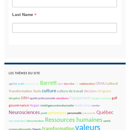
*
Last Name
LES THÈMES DU SITE
Barrett
CRHA
Cultural
agilité
andrh
authenticité
biais
bien-être
Co
collaboration
culture
décision
dirigeant
Transformation Tools
culture de travail
DRH
Engagement
golf
disruption
égalité professionnelle
emotions
Epargne salariale
gouvernance
leadership
Hogan
intelligence émotionnelle
mentor
Québec
Neurosciences
performance
parité
personnalité
personnel
Ressources humaines
recrutement
rémunération
santé
valeurs
transformation
organisationnelle
Talents